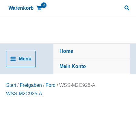
Zum
Suc
Warenkorb
Inhalt
springen
Home
Menü
Mein Konto
Start
/
Freigaben
/
Ford
/ WSS-M2C925-A
WSS-M2C925-A