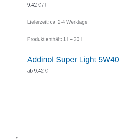
9,42
€
/
l
Lieferzeit:
ca. 2-4 Werktage
Produkt enthält: 1
l
– 20
l
Addinol Super Light 5W40
ab
9,42
€