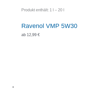
Produkt enthält: 1
l
– 20
l
Ravenol VMP 5W30
ab
12,99
€