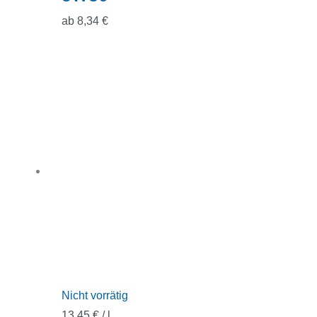
ab
8,34
€
Nicht vorrätig
13,45
€
/
l