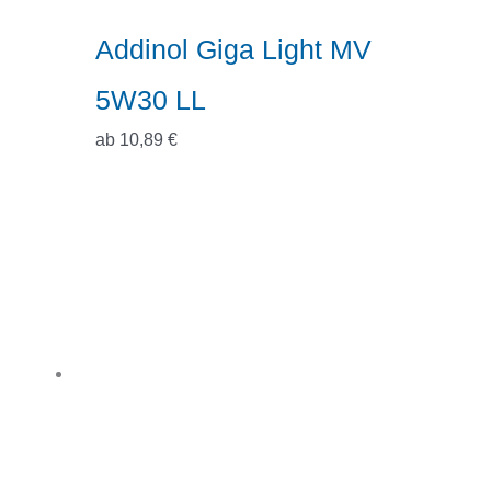
Addinol Giga Light MV
5W30 LL
ab
10,89
€