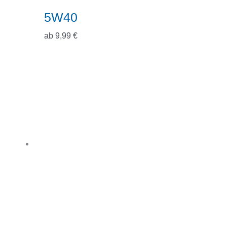
5W40
ab
9,99
€