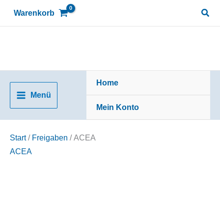
Zum
Suc
Warenkorb
Inhalt
springen
Home
Menü
Mein Konto
Start
/
Freigaben
/ ACEA
ACEA