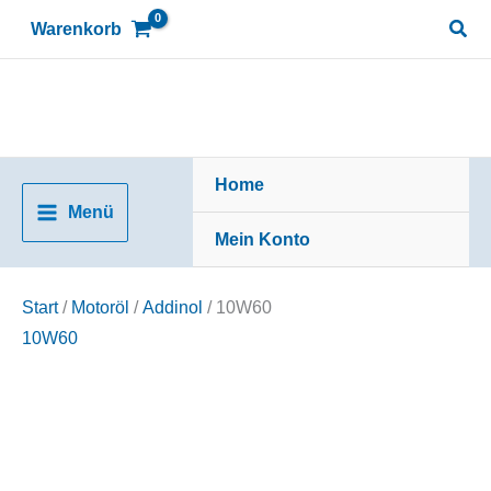
Zum
Suc
Warenkorb
Inhalt
springen
Home
Menü
Mein Konto
Start
/
Motoröl
/
Addinol
/ 10W60
10W60