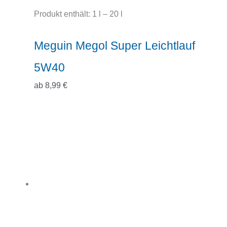
Produkt enthält: 1
l
– 20
l
Meguin Megol Super Leichtlauf
5W40
ab
8,99
€