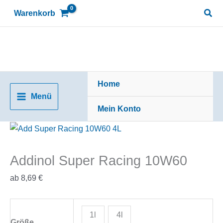
Zum
Suc
Warenkorb
Inhalt
springen
Home
Menü
Mein Konto
Addinol Super Racing 10W60
ab
8,69
€
1l
4l
Größe