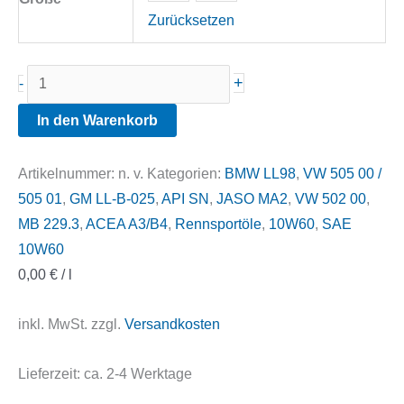
Zurücksetzen
Addinol
+
-
Super
In den Warenkorb
Racing
10W60
Artikelnummer:
n. v.
Kategorien:
BMW LL98
,
VW 505 00 /
Menge
505 01
,
GM LL-B-025
,
API SN
,
JASO MA2
,
VW 502 00
,
MB 229.3
,
ACEA A3/B4
,
Rennsportöle
,
10W60
,
SAE
10W60
0,00
€
/
l
inkl. MwSt.
zzgl.
Versandkosten
Lieferzeit:
ca. 2-4 Werktage