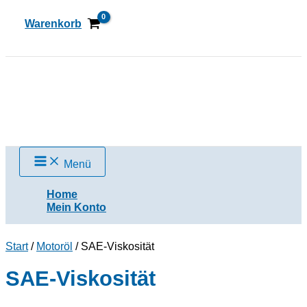
Zum
Inhalt
Warenkorb
springen
Suchen
Menü
Home
Mein Konto
Start
/
Motoröl
/ SAE-Viskosität
SAE-Viskosität