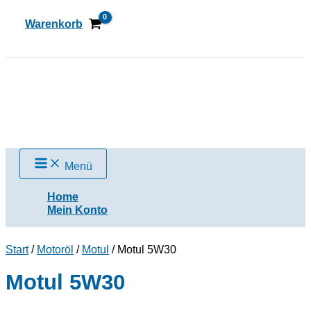
Zum
Inhalt
Warenkorb
springen
Suchen
Menü
Home
Mein Konto
Start
/
Motoröl
/
Motul
/ Motul 5W30
Motul 5W30