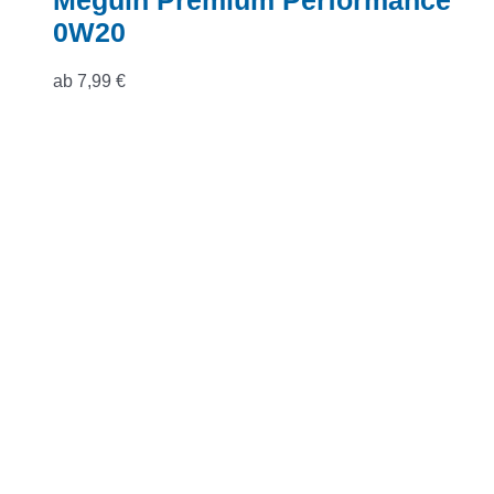
Meguin Premium Performance
0W20
ab
7,99
€