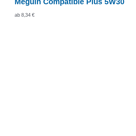
Meguin Compatible Plus 5W30
ab
8,34
€