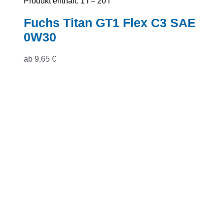
Produkt enthält: 1
l
– 20
l
Fuchs Titan GT1 Flex C3 SAE
0W30
ab
9,65
€