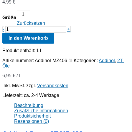
4,99
€
1l
Größe
Zurücksetzen
Addinol
+
-
Super
In den Warenkorb
2T
MZ
406
Produkt enthält: 1
l
Menge
Artikelnummer:
Addinol-MZ406-1l
Kategorien:
Addinol
,
2T-
Öle
6,95
€
/
l
inkl. MwSt.
zzgl.
Versandkosten
Lieferzeit:
ca. 2-4 Werktage
Beschreibung
Zusätzliche Informationen
Produktsicherheit
Rezensionen (0)