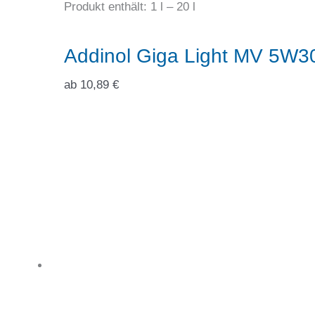
Produkt enthält: 1
l
– 20
l
Addinol Giga Light MV 5W3
ab
10,89
€