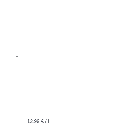
12,99
€
/
l