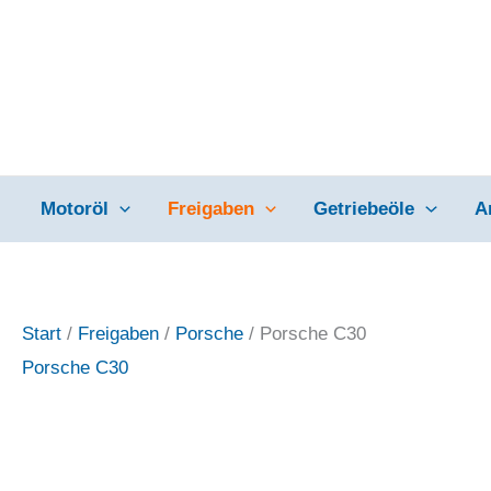
Zum
Inhalt
springen
Motoröl
Freigaben
Getriebeöle
A
Start
/
Freigaben
/
Porsche
/ Porsche C30
Porsche C30