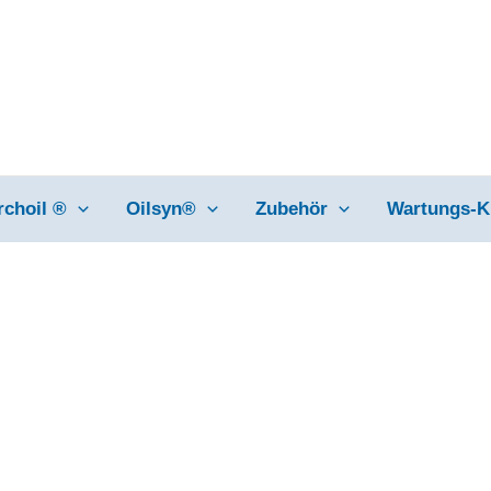
rchoil ®
Oilsyn®
Zubehör
Wartungs-K