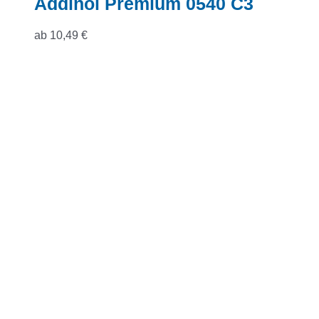
Addinol Premium 0540 C3
ab
10,49
€