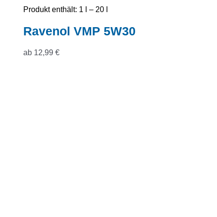
Produkt enthält: 1
l
– 20
l
Ravenol VMP 5W30
ab
12,99
€