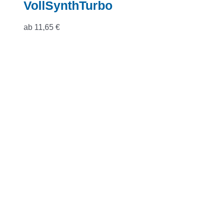
VollSynthTurbo
ab
11,65
€