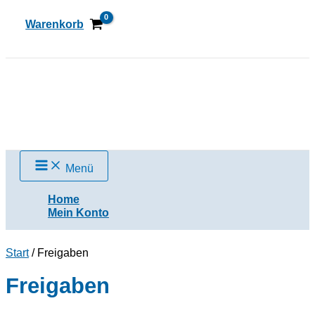
Zum
Inhalt
Warenkorb
springen
Suchen
Menü
Home
Mein Konto
Start
/ Freigaben
Freigaben