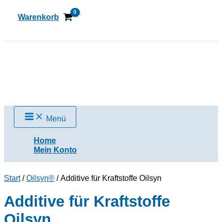
Zum
Inhalt
Warenkorb
springen
Suchen
Menü
Home
Mein Konto
Start
/
Oilsyn®
/ Additive für Kraftstoffe Oilsyn
Additive für Kraftstoffe
Oilsyn