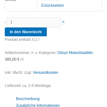
Zurücksetzen
Oilsyn
+
-
Nano
In den Warenkorb
C5
Produkt enthält: 0,1
l
Menge
Artikelnummer:
n. v.
Kategorie:
Oilsyn Motoröladditiv
385,00
€
/
l
inkl. MwSt.
zzgl.
Versandkosten
Lieferzeit:
ca. 2-4 Werktage
Beschreibung
Zusätzliche Informationen