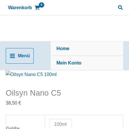
Zum
Suc
Warenkorb
Inhalt
springen
Home
Menü
Mein Konto
Oilsyn Nano C5
38,50
€
100ml
Größe