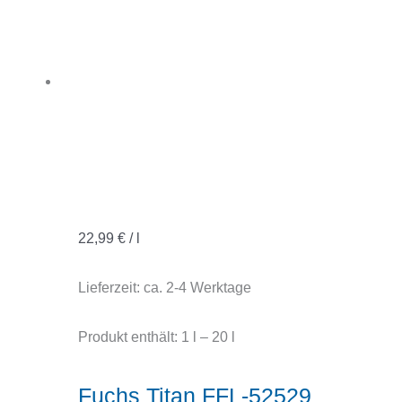
22,99
€
/
l
Lieferzeit:
ca. 2-4 Werktage
Produkt enthält: 1
l
– 20
l
Fuchs Titan FFL-52529