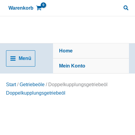
Zum
Suc
Warenkorb
Inhalt
springen
Home
Menü
Mein Konto
Start
/
Getriebeöle
/ Doppelkupplungsgetriebeöl
Doppelkupplungsgetriebeöl