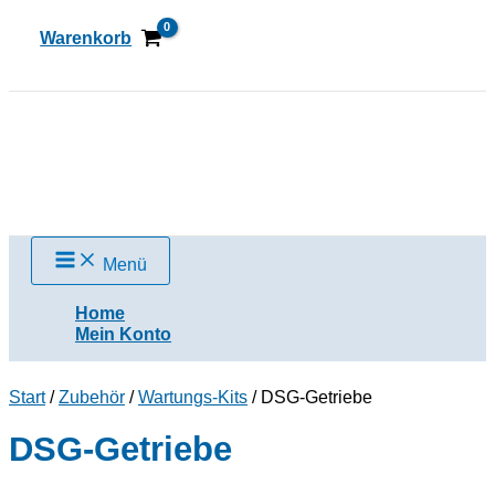
Zum
Inhalt
Warenkorb
springen
Suchen
Menü
Home
Mein Konto
Start
/
Zubehör
/
Wartungs-Kits
/ DSG-Getriebe
DSG-Getriebe