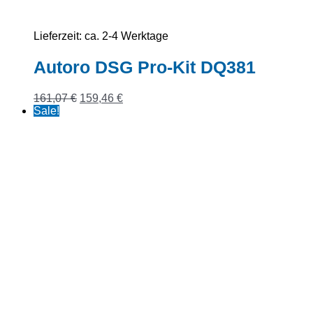
Lieferzeit:
ca. 2-4 Werktage
Autoro DSG Pro-Kit DQ381
Ursprünglicher
Aktueller
161,07
€
159,46
€
Preis
Preis
Sale!
war:
ist:
161,07 €
159,46 €.