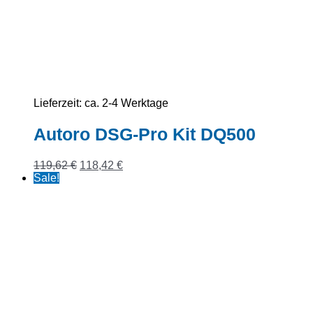
Lieferzeit:
ca. 2-4 Werktage
Autoro DSG-Pro Kit DQ500
Ursprünglicher
Aktueller
119,62
€
118,42
€
Preis
Preis
Sale!
war:
ist:
119,62 €
118,42 €.