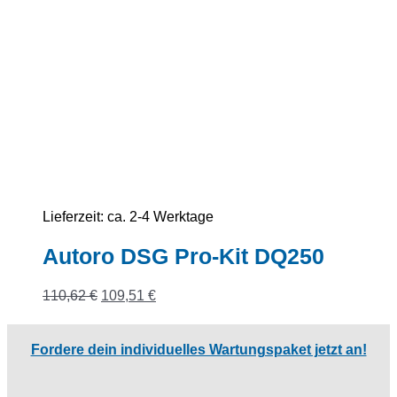
Lieferzeit:
ca. 2-4 Werktage
Autoro DSG Pro-Kit DQ250
Ursprünglicher
Aktueller
110,62
€
109,51
€
Preis
Preis
war:
ist:
110,62 €
109,51 €.
Fordere dein individuelles Wartungspaket jetzt an!