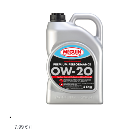
7,99
€
/
l