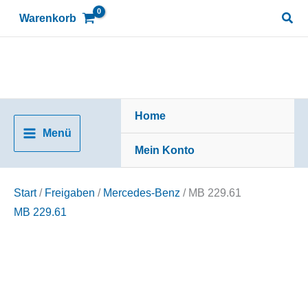
Zum
Suc
Warenkorb
Inhalt
springen
Home
Menü
Mein Konto
Start
/
Freigaben
/
Mercedes-Benz
/ MB 229.61
MB 229.61