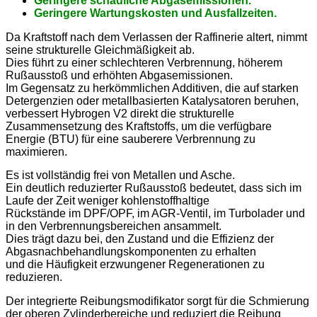
Geringere schädliche Abgasemissionen.
Geringere Wartungskosten und Ausfallzeiten.
Da Kraftstoff nach dem Verlassen der Raffinerie altert, nimmt
seine strukturelle Gleichmäßigkeit ab.
Dies führt zu einer schlechteren Verbrennung, höherem
Rußausstoß und erhöhten Abgasemissionen.
Im Gegensatz zu herkömmlichen Additiven, die auf starken
Detergenzien oder metallbasierten Katalysatoren beruhen,
verbessert Hybrogen V2 direkt die strukturelle
Zusammensetzung des Kraftstoffs, um die verfügbare
Energie (BTU) für eine sauberere Verbrennung zu
maximieren.
Es ist vollständig frei von Metallen und Asche.
Ein deutlich reduzierter Rußausstoß bedeutet, dass sich im
Laufe der Zeit weniger kohlenstoffhaltige
Rückstände im DPF/OPF, im AGR-Ventil, im Turbolader und
in den Verbrennungsbereichen ansammelt.
Dies trägt dazu bei, den Zustand und die Effizienz der
Abgasnachbehandlungskomponenten zu erhalten
und die Häufigkeit erzwungener Regenerationen zu
reduzieren.
Der integrierte Reibungsmodifikator sorgt für die Schmierung
der oberen Zylinderbereiche und reduziert die Reibung