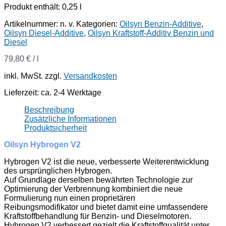
Produkt enthält: 0,25
l
Artikelnummer:
n. v.
Kategorien:
Oilsyn Benzin-Additive
,
Oilsyn Diesel-Additive
,
Oilsyn Kraftstoff-Additiv Benzin und
Diesel
79,80
€
/
l
inkl. MwSt.
zzgl.
Versandkosten
Lieferzeit:
ca. 2-4 Werktage
Beschreibung
Zusätzliche Informationen
Produktsicherheit
Oilsyn Hybrogen V2
Hybrogen V2 ist die neue, verbesserte Weiterentwicklung
des ursprünglichen Hybrogen.
Auf Grundlage derselben bewährten Technologie zur
Optimierung der Verbrennung kombiniert die neue
Formulierung nun einen proprietären
Reibungsmodifikator und bietet damit eine umfassendere
Kraftstoffbehandlung für Benzin- und Dieselmotoren.
Hybrogen V2 verbessert gezielt die Kraftstoffqualität unter