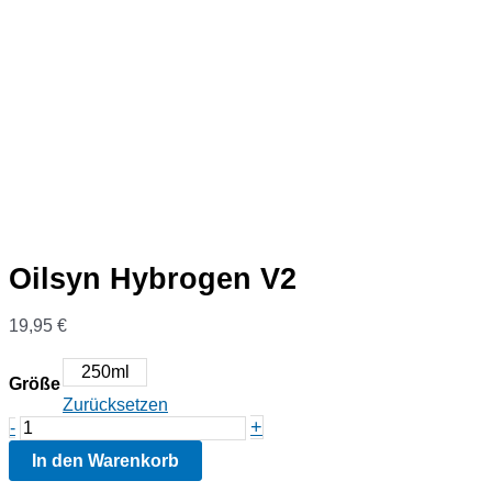
Oilsyn Hybrogen V2
19,95
€
250ml
Größe
Zurücksetzen
Oilsyn
+
-
Hybrogen
In den Warenkorb
V2
Menge