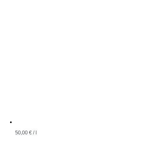
50,00
€
/
l