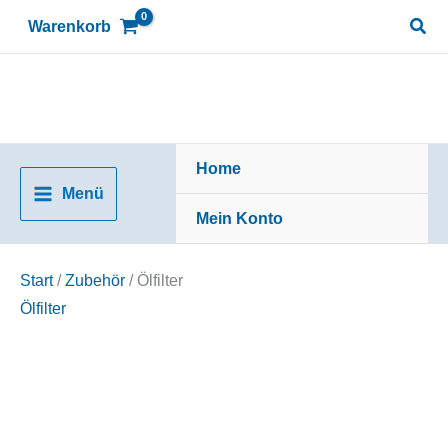
Zum
Suc
Warenkorb
Inhalt
springen
Home
Menü
Mein Konto
Start
/
Zubehör
/ Ölfilter
Ölfilter