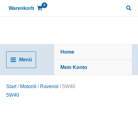
Zum
Suc
Warenkorb
Inhalt
springen
Home
Menü
Mein Konto
Start
/
Motoröl
/
Ravenol
/ 5W40
5W40