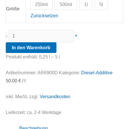
250ml
500ml
1l
5l
Größe
Zurücksetzen
Archoil
+
-
®
In den Warenkorb
AR6900-
Produkt enthält: 0,25
l
– 5
l
D
MAX
Artikelnummer:
AR6900D
Kategorie:
Diesel-Additive
Kraftstoffkonditionierer
50,00
€
/
l
Menge
inkl. MwSt.
zzgl.
Versandkosten
Lieferzeit:
ca. 2-4 Werktage
Beschreibung