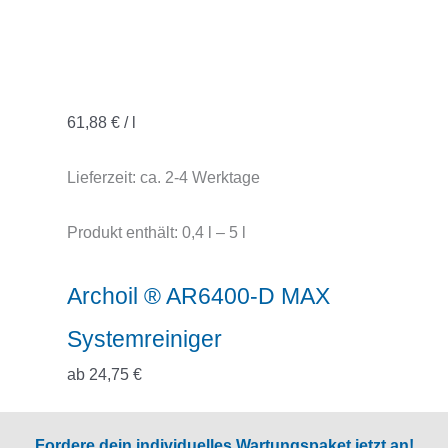
61,88
€
/
l
Lieferzeit:
ca. 2-4 Werktage
Produkt enthält: 0,4
l
– 5
l
Archoil ® AR6400-D MAX
Systemreiniger
ab
24,75
€
Fordere dein individuelles Wartungspaket jetzt an!