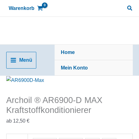
Zum
Suc
Warenkorb
Inhalt
springen
Home
Menü
Mein Konto
Archoil ® AR6900-D MAX
Kraftstoffkonditionierer
ab
12,50
€