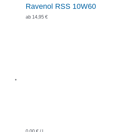
Ravenol RSS 10W60
ab
14,95
€
0,00
€
/
l