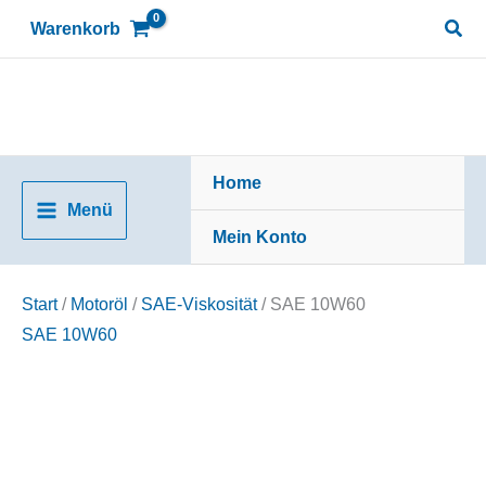
Zum
Suc
Warenkorb
Inhalt
springen
Home
Menü
Mein Konto
Start
/
Motoröl
/
SAE-Viskosität
/ SAE 10W60
SAE 10W60