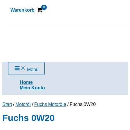
Zum
Inhalt
Warenkorb
springen
Suchen
Menü
Home
Mein Konto
Start
/
Motoröl
/
Fuchs Motoröle
/ Fuchs 0W20
Fuchs 0W20