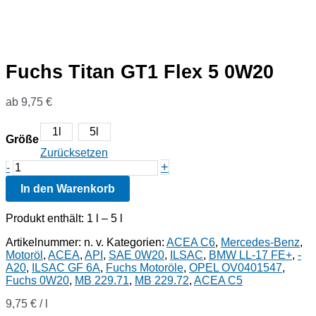
Fuchs Titan GT1 Flex 5 0W20
ab
9,75
€
1l
5l
Größe
Zurücksetzen
Fuchs
+
-
Titan
In den Warenkorb
GT1
Flex
5
Produkt enthält: 1
l
– 5
l
0W20
Menge
Artikelnummer:
n. v.
Kategorien:
ACEA C6
,
Mercedes-Benz
,
Motoröl
,
ACEA
,
API
,
SAE 0W20
,
ILSAC
,
BMW LL-17 FE+
,
-
A20
,
ILSAC GF 6A
,
Fuchs Motoröle
,
OPEL OV0401547
,
Fuchs 0W20
,
MB 229.71
,
MB 229.72
,
ACEA C5
9,75
€
/
l