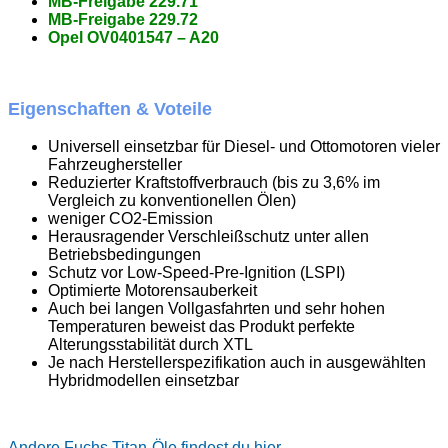
MB-Freigabe 229.71
MB-Freigabe 229.72
Opel OV0401547 – A20
Eigenschaften & Voteile
Universell einsetzbar für Diesel- und Ottomotoren vieler
Fahrzeughersteller
Reduzierter Kraftstoffverbrauch (bis zu 3,6% im
Vergleich zu konventionellen Ölen)
weniger CO2-Emission
Herausragender Verschleißschutz unter allen
Betriebsbedingungen
Schutz vor Low-Speed-Pre-Ignition (LSPI)
Optimierte Motorensauberkeit
Auch bei langen Vollgasfahrten und sehr hohen
Temperaturen beweist das Produkt perfekte
Alterungsstabilität durch XTL
Je nach Herstellerspezifikation auch in ausgewählten
Hybridmodellen einsetzbar
Andere Fuchs Titan-Öle findest du hier