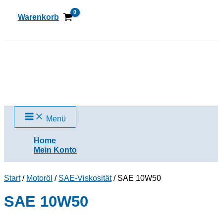
Zum
Inhalt
Warenkorb
springen
Suchen
Menü
Home
Mein Konto
Start
/
Motoröl
/
SAE-Viskosität
/ SAE 10W50
SAE 10W50