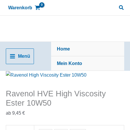
Zum
Suc
Warenkorb
Inhalt
springen
Home
Menü
Mein Konto
Ravenol HVE High Viscosity
Ester 10W50
ab
9,45
€