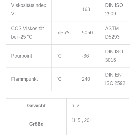
Viskositätsindex
DIN ISO
163
VI
2909
CCS Viskosität
ASTM
mPa*s
5050
bei -25 °C
D5293
DIN ISO
Pourpoint
°C
-36
3016
DIN EN
Flammpunkt
°C
240
ISO 2592
Gewicht
n. v.
1l, 5l, 20l
Größe