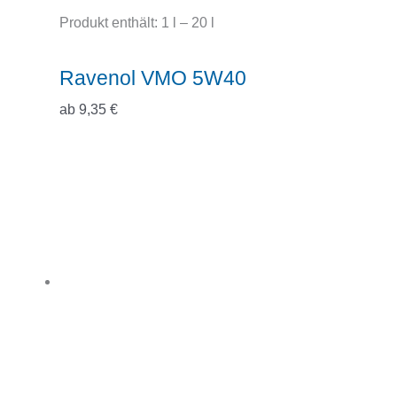
Produkt enthält: 1
l
– 20
l
Ravenol VMO 5W40
ab
9,35
€