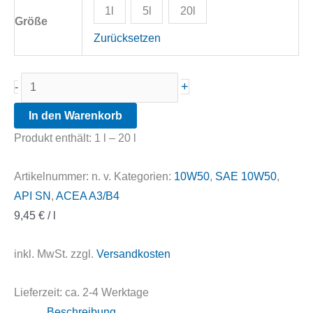
1l
5l
20l
Größe
Zurücksetzen
Ravenol
+
-
HVE
In den Warenkorb
High
Produkt enthält: 1
l
– 20
l
Viscosity
Ester
Artikelnummer:
n. v.
Kategorien:
10W50
,
SAE 10W50
,
10W50
API SN
,
ACEA A3/B4
Menge
9,45
€
/
l
inkl. MwSt.
zzgl.
Versandkosten
Lieferzeit:
ca. 2-4 Werktage
Beschreibung