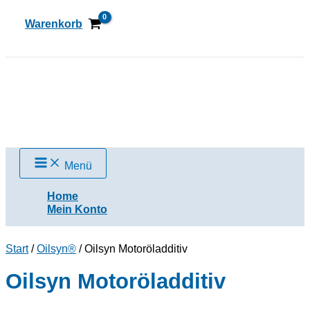
Zum
Inhalt
Warenkorb
springen
Suchen
Menü
Home
Mein Konto
Start
/
Oilsyn®
/ Oilsyn Motoröladditiv
Oilsyn Motoröladditiv