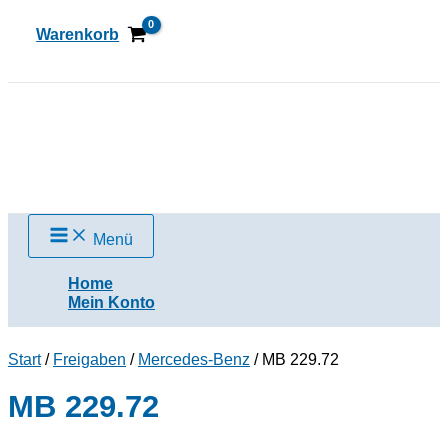
Zum
Inhalt
Warenkorb
springen
Suchen
Menü
Home
Mein Konto
Start
/
Freigaben
/
Mercedes-Benz
/ MB 229.72
MB 229.72