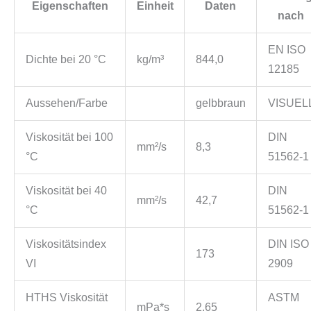
Eigenschaften
Einheit
Daten
nach
EN ISO
Dichte bei 20 °C
kg/m³
844,0
12185
Aussehen/Farbe
gelbbraun
VISUEL
Viskosität bei 100
DIN
mm²/s
8,3
°C
51562-1
Viskosität bei 40
DIN
mm²/s
42,7
°C
51562-1
Viskositätsindex
DIN ISO
173
VI
2909
HTHS Viskosität
ASTM
mPa*s
2,65