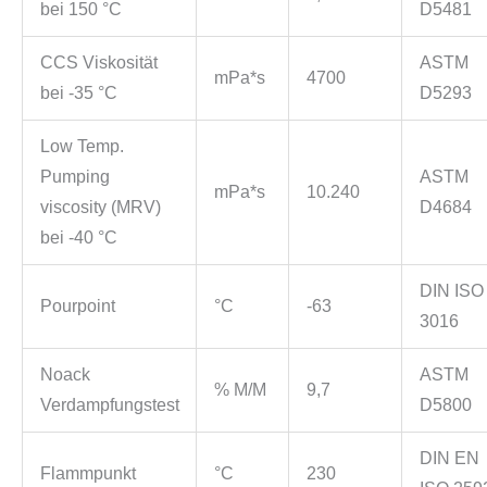
bei 150 °C
D5481
CCS Viskosität
ASTM
mPa*s
4700
bei -35 °C
D5293
Low Temp.
Pumping
ASTM
mPa*s
10.240
viscosity (MRV)
D4684
bei -40 °C
DIN ISO
Pourpoint
°C
-63
3016
Noack
ASTM
% M/M
9,7
Verdampfungstest
D5800
DIN EN
Flammpunkt
°C
230