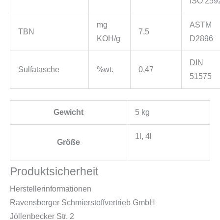
ISO 259
mg
ASTM
TBN
7,5
KOH/g
D2896
DIN
Sulfatasche
%wt.
0,47
51575
Gewicht
5 kg
1l, 4l
Größe
Produktsicherheit
Herstellerinformationen
Ravensberger Schmierstoffvertrieb GmbH
Jöllenbecker Str. 2