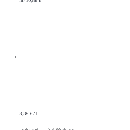
ab
10,89
€
8,39
€
/
l
Lieferzeit:
ca. 2-4 Werktage