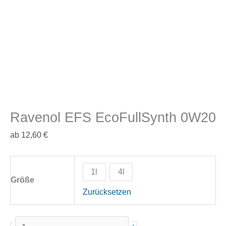
Ravenol EFS EcoFullSynth 0W20
ab
12,60
€
1l
4l
Größe
Zurücksetzen
Ravenol