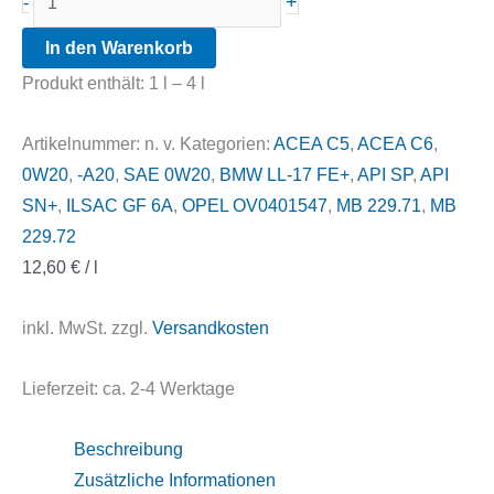
+
-
EFS
In den Warenkorb
EcoFullSynth
Produkt enthält: 1
l
– 4
l
0W20
Menge
Artikelnummer:
n. v.
Kategorien:
ACEA C5
,
ACEA C6
,
0W20
,
-A20
,
SAE 0W20
,
BMW LL-17 FE+
,
API SP
,
API
SN+
,
ILSAC GF 6A
,
OPEL OV0401547
,
MB 229.71
,
MB
229.72
12,60
€
/
l
inkl. MwSt.
zzgl.
Versandkosten
Lieferzeit:
ca. 2-4 Werktage
Beschreibung
Zusätzliche Informationen