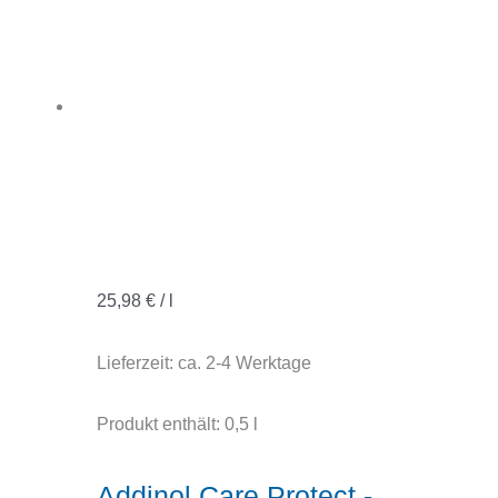
25,98
€
/
l
Lieferzeit:
ca. 2-4 Werktage
Produkt enthält: 0,5
l
Addinol Care Protect -