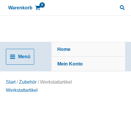
Zum
Suc
Warenkorb
Inhalt
springen
Home
Menü
Mein Konto
Start
/
Zubehör
/ Werkstattartikel
Werkstattartikel