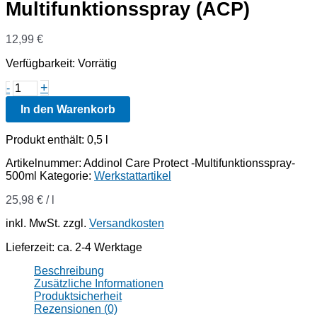
Multifunktionsspray (ACP)
12,99
€
Verfügbarkeit:
Vorrätig
Addinol
+
-
Care
In den Warenkorb
Protect
-
Multifunktionsspray
Produkt enthält: 0,5
l
(ACP)
Menge
Artikelnummer:
Addinol Care Protect -Multifunktionsspray-
500ml
Kategorie:
Werkstattartikel
25,98
€
/
l
inkl. MwSt.
zzgl.
Versandkosten
Lieferzeit:
ca. 2-4 Werktage
Beschreibung
Zusätzliche Informationen
Produktsicherheit
Rezensionen (0)