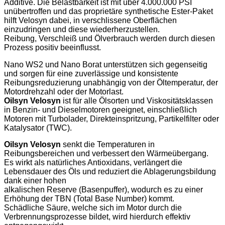
Additive. Die Belastbarkeit ist mit über 4.000.000 PSI
unübertroffen und das proprietäre synthetische Ester-Paket
hilft Velosyn dabei, in verschlissene Oberflächen
einzudringen und diese wiederherzustellen.
Reibung, Verschleiß und Ölverbrauch werden durch diesen
Prozess positiv beeinflusst.
Nano WS2 und Nano Borat unterstützen sich gegenseitig
und sorgen für eine zuverlässige und konsistente
Reibungsreduzierung unabhängig von der Öltemperatur, der
Motordrehzahl oder der Motorlast.
Oilsyn Velosyn
ist für alle Ölsorten und Viskositätsklassen
in Benzin- und Dieselmotoren geeignet, einschließlich
Motoren mit Turbolader, Direkteinspritzung, Partikelfilter oder
Katalysator (TWC).
Oilsyn Velosyn
senkt die Temperaturen in
Reibungsbereichen und verbessert den Wärmeübergang.
Es wirkt als natürliches Antioxidans, verlängert die
Lebensdauer des Öls und reduziert die Ablagerungsbildung
dank einer hohen
alkalischen Reserve (Basenpuffer), wodurch es zu einer
Erhöhung der TBN (Total Base Number) kommt.
Schädliche Säure, welche sich im Motor durch die
Verbrennungsprozesse bildet, wird hierdurch effektiv