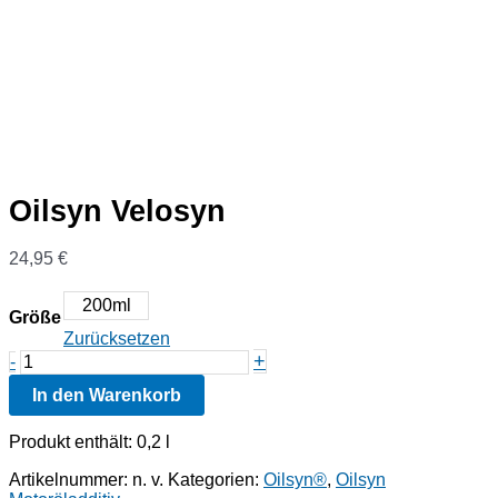
Oilsyn Velosyn
24,95
€
200ml
Größe
Zurücksetzen
Oilsyn
+
-
Velosyn
In den Warenkorb
Menge
Produkt enthält: 0,2
l
Artikelnummer:
n. v.
Kategorien:
Oilsyn®
,
Oilsyn