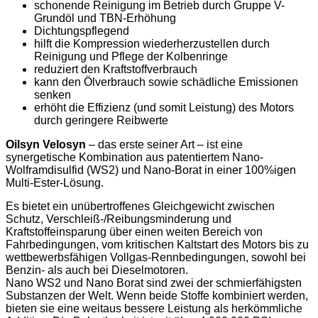
schonende Reinigung im Betrieb durch Gruppe V-
Grundöl und TBN-Erhöhung
Dichtungspflegend
hilft die Kompression wiederherzustellen durch
Reinigung und Pflege der Kolbenringe
reduziert den Kraftstoffverbrauch
kann den Ölverbrauch sowie schädliche Emissionen
senken
erhöht die Effizienz (und somit Leistung) des Motors
durch geringere Reibwerte
Oilsyn Velosyn
– das erste seiner Art – ist eine
synergetische Kombination aus patentiertem Nano-
Wolframdisulfid (WS2) und Nano-Borat in einer 100%igen
Multi-Ester-Lösung.
Es bietet ein unübertroffenes Gleichgewicht zwischen
Schutz, Verschleiß-/Reibungsminderung und
Kraftstoffeinsparung über einen weiten Bereich von
Fahrbedingungen, vom kritischen Kaltstart des Motors bis zu
wettbewerbsfähigen Vollgas-Rennbedingungen, sowohl bei
Benzin- als auch bei Dieselmotoren.
Nano WS2 und Nano Borat sind zwei der schmierfähigsten
Substanzen der Welt. Wenn beide Stoffe kombiniert werden,
bieten sie eine weitaus bessere Leistung als herkömmliche