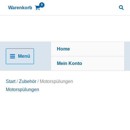
Zum
Suc
Warenkorb
Inhalt
springen
Home
Menü
Mein Konto
Start
/
Zubehör
/ Motorspülungen
Motorspülungen