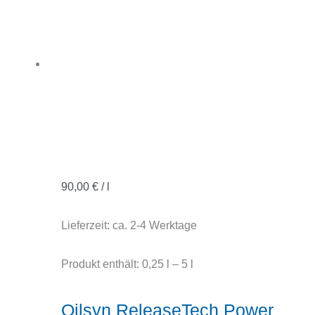
90,00
€
/
l
Lieferzeit:
ca. 2-4 Werktage
Produkt enthält: 0,25
l
– 5
l
Oilsyn ReleaseTech Power