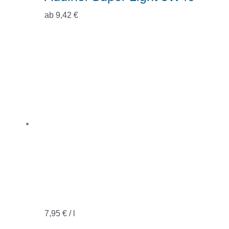
ab
9,42
€
7,95
€
/
l