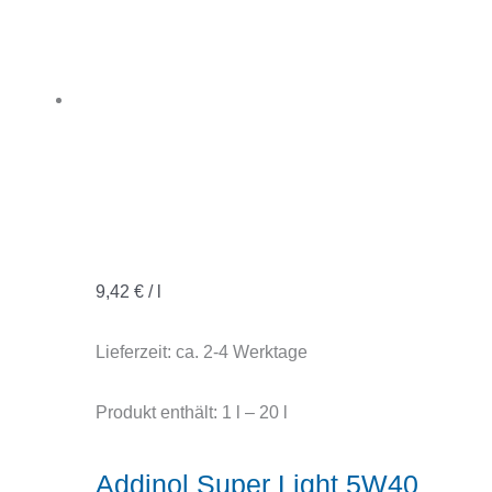
9,42
€
/
l
Lieferzeit:
ca. 2-4 Werktage
Produkt enthält: 1
l
– 20
l
Addinol Super Light 5W40