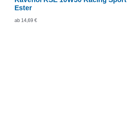
Ester
ab
14,69
€