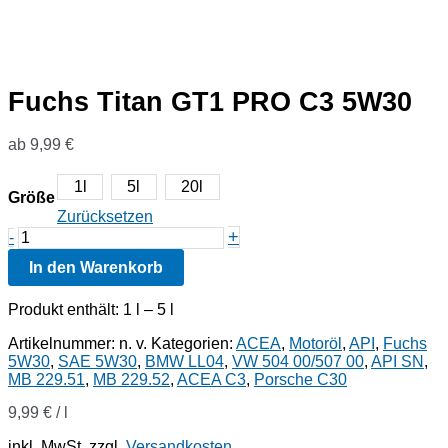
Fuchs Titan GT1 PRO C3 5W30
ab
9,99
€
1l
5l
20l
Größe
Zurücksetzen
Fuchs
+
-
Titan
In den Warenkorb
GT1
PRO
C3
Produkt enthält: 1
l
– 5
l
5W30
Menge
Artikelnummer:
n. v.
Kategorien:
ACEA
,
Motoröl
,
API
,
Fuchs
5W30
,
SAE 5W30
,
BMW LL04
,
VW 504 00/507 00
,
API SN
,
MB 229.51
,
MB 229.52
,
ACEA C3
,
Porsche C30
9,99
€
/
l
inkl. MwSt.
zzgl.
Versandkosten