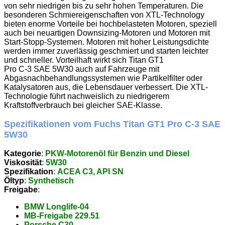
von sehr niedrigen bis zu sehr hohen Temperaturen. Die
besonderen Schmiereigenschaften von XTL-Technology
bieten enorme Vorteile bei hochbelasteten Motoren, speziell
auch bei neuartigen Downsizing-Motoren und Motoren mit
Start-Stopp-Systemen. Motoren mit hoher Leistungsdichte
werden immer zuverlässig geschmiert und starten leichter
und schneller. Vorteilhaft wirkt sich Titan GT1
Pro C-3 SAE 5W30 auch auf Fahrzeuge mit
Abgasnachbehandlungssystemen wie Partikelfilter oder
Katalysatoren aus, die Lebensdauer verbessert. Die XTL-
Technologie führt nachweislich zu niedrigerem
Kraftstoffverbrauch bei gleicher SAE-Klasse.
Spezifikationen vom Fuchs Titan GT1 Pro C-3 SAE
5W30
Kategorie
:
PKW-Motorenöl für Benzin und Diesel
Viskosität
:
5W30
Spezifikation
:
ACEA C3, API SN
Öltyp
:
Synthetisch
Freigabe
:
BMW Longlife-04
MB-Freigabe 229.51
Porsche C30