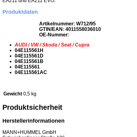
EA211 und EA211 EVO.
Produktdaten
Artikelnummer: W712/95
GTIN/EAN: 4011558036010
OE-Nummer:
AUDI / VW / Skoda / Seat / Cupra
04E115561H
04E115561D
04E115561B
04E115561
04E115561AC
Gewicht
0,5 kg
Produktsicherheit
Herstellerinformationen
MANN+HUMMEL GmbH