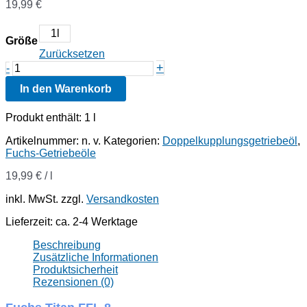
19,99
€
1l
Größe
Zurücksetzen
Fuchs
+
-
Titan
In den Warenkorb
FFL
8
Menge
Produkt enthält: 1
l
Artikelnummer:
n. v.
Kategorien:
Doppelkupplungsgetriebeöl
,
Fuchs-Getriebeöle
19,99
€
/
l
inkl. MwSt.
zzgl.
Versandkosten
Lieferzeit:
ca. 2-4 Werktage
Beschreibung
Zusätzliche Informationen
Produktsicherheit
Rezensionen (0)