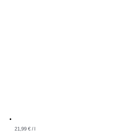
21,99
€
/
l