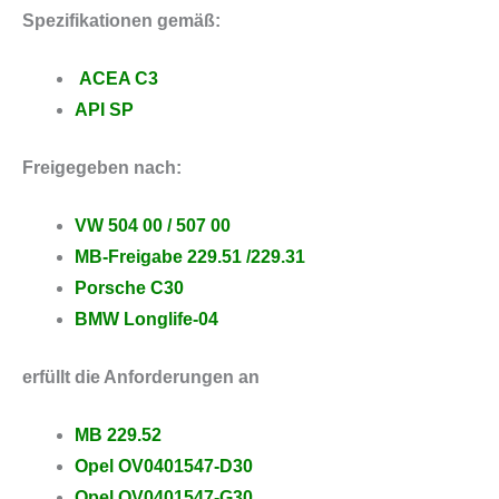
Spezifikationen gemäß:
ACEA C3
API SP
Freigegeben nach:
VW 504 00 / 507 00
MB-Freigabe 229.51 /229.31
Porsche C30
BMW Longlife-04
erfüllt die Anforderungen an
MB 229.52
Opel OV0401547-D30
Opel OV0401547-G30