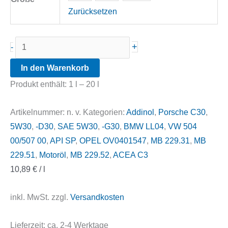
Zurücksetzen
Addinol
+
-
Giga
In den Warenkorb
Light
Produkt enthält: 1
l
– 20
l
MV
5W30
Artikelnummer:
n. v.
Kategorien:
Addinol
,
Porsche C30
,
LL
5W30
,
-D30
,
SAE 5W30
,
-G30
,
BMW LL04
,
VW 504
Menge
00/507 00
,
API SP
,
OPEL OV0401547
,
MB 229.31
,
MB
229.51
,
Motoröl
,
MB 229.52
,
ACEA C3
10,89
€
/
l
inkl. MwSt.
zzgl.
Versandkosten
Lieferzeit:
ca. 2-4 Werktage