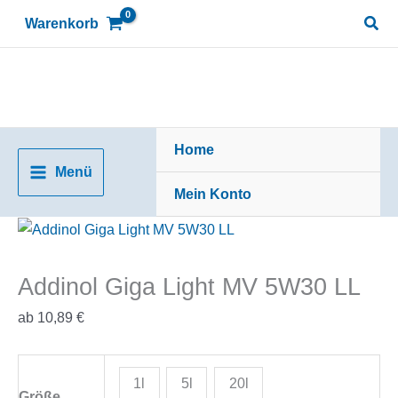
Zum
Suc
Warenkorb
Inhalt
springen
Home
Menü
Mein Konto
Addinol Giga Light MV 5W30 LL
ab
10,89
€
1l
5l
20l
Größe