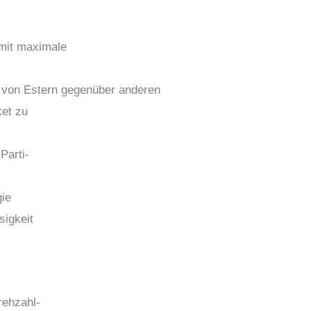
mit maximale
l von Estern gegenüber anderen
ket zu
Parti-
ie
sigkeit
rehzahl-