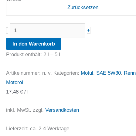
Zurücksetzen
Motul
+
-
300V
In den Warenkorb
Power
Produkt enthält: 2
l
– 5
l
5W30
Menge
Artikelnummer:
n. v.
Kategorien:
Motul
,
SAE 5W30
,
Renn
Motoröl
17,48
€
/
l
inkl. MwSt.
zzgl.
Versandkosten
Lieferzeit:
ca. 2-4 Werktage