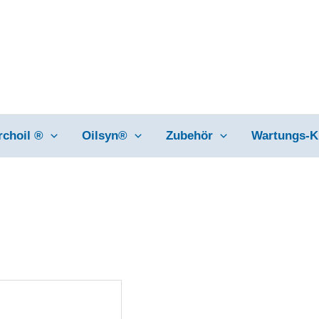
rchoil ®
Oilsyn®
Zubehör
Wartungs-K