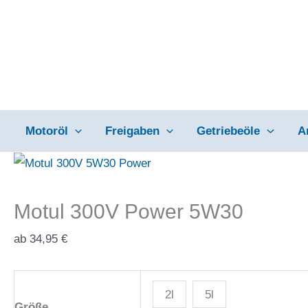
Zum
Inhalt
springen
Motoröl
Freigaben
Getriebeöle
A
Motul 300V Power 5W30
ab
34,95
€
2l
5l
Größe