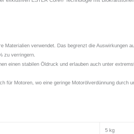
er exklusiven ESTER Core® Technologie mit Biokraftstoffen u
bare Materialien verwendet. Das begrenzt die Auswirkungen
 zu verringern.
n einen stabilen Öldruck und erlauben auch unter extremst
 für Motoren, wo eine geringe Motorölverdünnung durch unve
5 kg