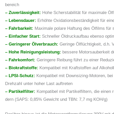
bereich
– Zuverlässigkeit:
Hohe Scherstabilität für maximale Öl
– Lebensdauer:
Erhöhte Oxidationsbeständigkeit für ein
– Fahrbarkeit:
Maximale polare Haftung des Ölfilms für 
– Einfacher Start:
Schneller Öldruckaufbau ebenso optim
– Geringerer Ölverbrauch:
Geringe Ölflüchtigkeit, d.h.
– Hohe Reinigungsleistung:
bessere Motorsauberkeit d
– Fahrkomfort:
Geringere Reibung führt zu einer Reduzi
– Biokraftstoffe:
Kompatibel mit Kraftstoffen auf Alkohol
– LPSI-Schutz:
Kompatibel mit Downsizing-Motoren, bei 
Drehzahl unter hoher Last auftreten
– Partikelfilter:
Kompatibel mit Partikelfiltern, die eine
dern (SAPS: 0,85% Gewicht und TBN: 7,7 mg KOH/g)