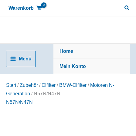
Zum
Suc
Warenkorb
Inhalt
springen
Home
Menü
Mein Konto
Start
/
Zubehör
/
Ölfilter
/
BMW-Ölfilter
/
Motoren N-
Generation
/ N57N/N47N
N57N/N47N