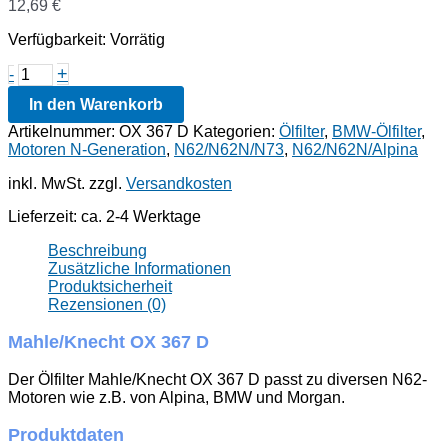
12,69
€
Verfügbarkeit:
Vorrätig
Mahle/Knecht
+
-
OX
In den Warenkorb
367
D
Artikelnummer:
OX 367 D
Kategorien:
Ölfilter
,
BMW-Ölfilter
,
Menge
Motoren N-Generation
,
N62/N62N/N73
,
N62/N62N/Alpina
inkl. MwSt.
zzgl.
Versandkosten
Lieferzeit:
ca. 2-4 Werktage
Beschreibung
Zusätzliche Informationen
Produktsicherheit
Rezensionen (0)
Mahle/Knecht OX 367 D
Der Ölfilter Mahle/Knecht OX 367 D passt zu diversen N62-
Motoren wie z.B. von Alpina, BMW und Morgan.
Produktdaten