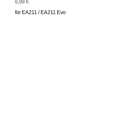
6,99
€
für EA211 / EA211 Evo