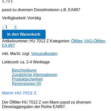
9,79
€
passt zu diversen Dieselmotoren z.B. EA897
Verfügbarkeit:
Vorrätig
Mann
+
-
HU
In den Warenkorb
7012
Z
Artikelnummer:
HU 7012 Z
Kategorien:
Ölfilter
,
VAG-Ölfilter
,
Menge
EA 897
inkl. MwSt.
zzgl.
Versandkosten
Lieferzeit:
ca. 2-4 Werktage
Beschreibung
Zusätzliche Informationen
Produktsicherheit
Rezensionen (0)
Mann HU 7012 Z
Der Ölfilter HU 7012 Z von Mann passt zu diversen
Dieselaggregaten der Reihe EA897.