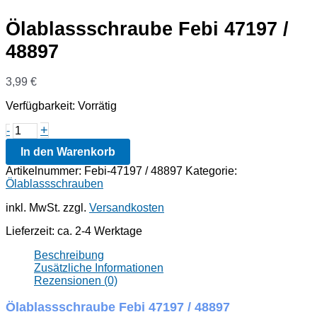
Ölablassschraube Febi 47197 /
48897
3,99
€
Verfügbarkeit:
Vorrätig
Ölablassschraube
+
-
Febi
In den Warenkorb
47197
/
Artikelnummer:
Febi-47197 / 48897
Kategorie:
48897
Ölablassschrauben
Menge
inkl. MwSt.
zzgl.
Versandkosten
Lieferzeit:
ca. 2-4 Werktage
Beschreibung
Zusätzliche Informationen
Rezensionen (0)
Ölablassschraube Febi 47197 / 48897