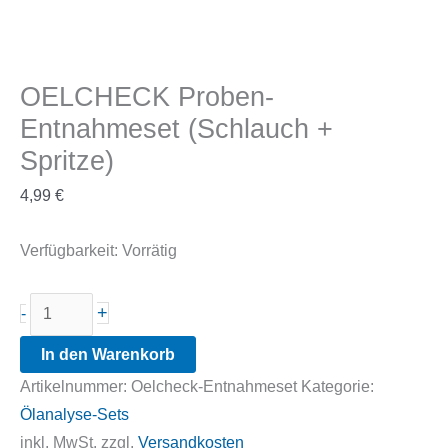
OELCHECK Proben-
Entnahmeset (Schlauch +
Spritze)
4,99
€
Verfügbarkeit:
Vorrätig
OELCHECK
+
-
Proben-
In den Warenkorb
Entnahmeset
Artikelnummer:
Oelcheck-Entnahmeset
Kategorie:
(Schlauch
Ölanalyse-Sets
+
inkl. MwSt.
zzgl.
Versandkosten
Spritze)