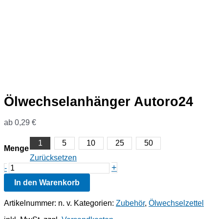
Ölwechselanhänger Autoro24
ab
0,29
€
1
5
10
25
50
Menge
Zurücksetzen
Ölwechselanhänger
+
-
Autoro24
In den Warenkorb
Menge
Artikelnummer:
n. v.
Kategorien:
Zubehör
,
Ölwechselzettel