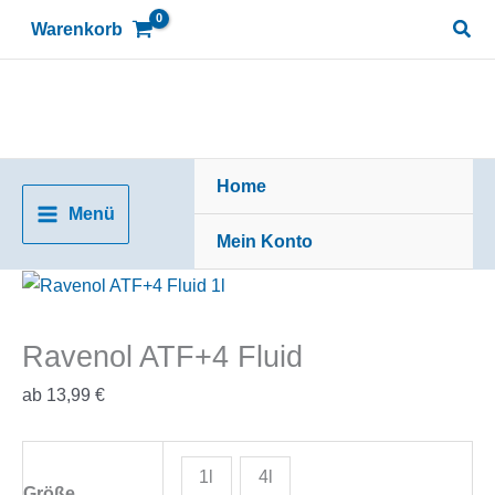
Zum
Suc
Warenkorb
Inhalt
springen
Home
Menü
Mein Konto
Ravenol ATF+4 Fluid
ab
13,99
€
1l
4l
Größe