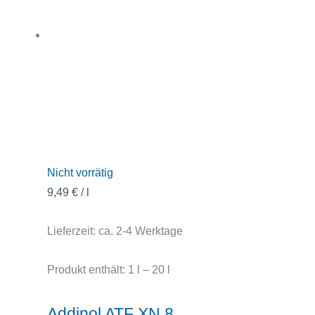
Nicht vorrätig
9,49
€
/
l
Lieferzeit:
ca. 2-4 Werktage
Produkt enthält: 1
l
– 20
l
Addinol ATF XN 8