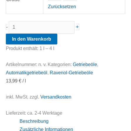
Zurücksetzen
Ravenol
+
-
ATF+4
In den Warenkorb
Fluid
Produkt enthält: 1
l
– 4
l
Menge
Artikelnummer:
n. v.
Kategorien:
Getriebeöle
,
Automatikgetriebeöl
,
Ravenol-Getriebeöle
13,99
€
/
l
inkl. MwSt.
zzgl.
Versandkosten
Lieferzeit:
ca. 2-4 Werktage
Beschreibung
Zusätzliche Informationen