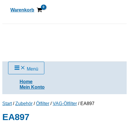
Zum
Inhalt
Warenkorb
springen
Suchen
Menü
Home
Mein Konto
Start
/
Zubehör
/
Ölfilter
/
VAG-Ölfilter
/ EA897
EA897