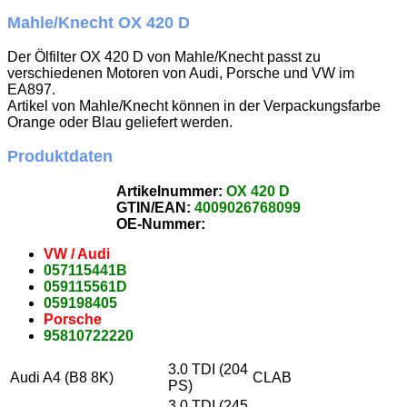
Mahle/Knecht OX 420 D
Der Ölfilter OX 420 D von Mahle/Knecht passt zu
verschiedenen Motoren von Audi, Porsche und VW im
EA897.
Artikel von Mahle/Knecht können in der Verpackungsfarbe
Orange oder Blau geliefert werden.
Produktdaten
Artikelnummer:
OX 420 D
GTIN/EAN: ­
4009026768099
OE-Nummer:
VW / Audi
057115441B
059115561D
059198405
Porsche
95810722220
3.0 TDI (204
Audi A4 (B8 8K)
CLAB
PS)
3.0 TDI (245