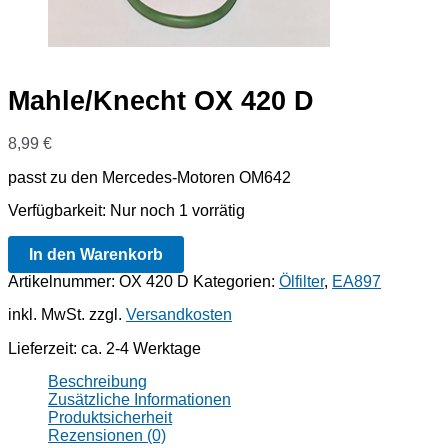
Mahle/Knecht OX 420 D
8,99
€
passt zu den Mercedes-Motoren OM642
Verfügbarkeit:
Nur noch 1 vorrätig
Mahle/Knecht
In den Warenkorb
OX
420
Artikelnummer:
OX 420 D
Kategorien:
Ölfilter
,
EA897
D
inkl. MwSt.
zzgl.
Versandkosten
Menge
Lieferzeit:
ca. 2-4 Werktage
Beschreibung
Zusätzliche Informationen
Produktsicherheit
Rezensionen (0)