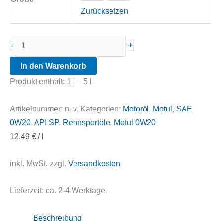
Zurücksetzen
Motul
+
-
8100
In den Warenkorb
Power
Produkt enthält: 1
l
– 5
l
0W20
Menge
Artikelnummer:
n. v.
Kategorien:
Motoröl
,
Motul
,
SAE
0W20
,
API SP
,
Rennsportöle
,
Motul 0W20
12,49
€
/
l
inkl. MwSt.
zzgl.
Versandkosten
Lieferzeit:
ca. 2-4 Werktage
Beschreibung