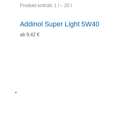
Produkt enthält: 1
l
– 20
l
Addinol Super Light 5W40
ab
9,42
€