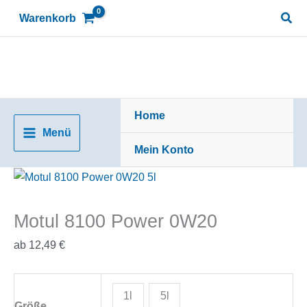
Zum
Suc
Warenkorb
Inhalt
springen
Home
Menü
Mein Konto
Motul 8100 Power 0W20
ab
12,49
€
1l
5l
Größe