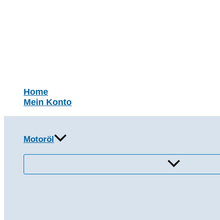
Zum
Inhalt
springen
Suchen
Home
Mein Konto
Motoröl