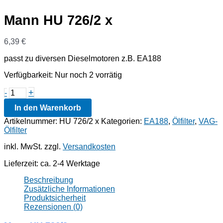
Mann HU 726/2 x
6,39
€
passt zu diversen Dieselmotoren z.B. EA188
Verfügbarkeit:
Nur noch 2 vorrätig
Mann
+
-
HU
In den Warenkorb
726/2
x
Artikelnummer:
HU 726/2 x
Kategorien:
EA188
,
Ölfilter
,
VAG-
Menge
Ölfilter
inkl. MwSt.
zzgl.
Versandkosten
Lieferzeit:
ca. 2-4 Werktage
Beschreibung
Zusätzliche Informationen
Produktsicherheit
Rezensionen (0)