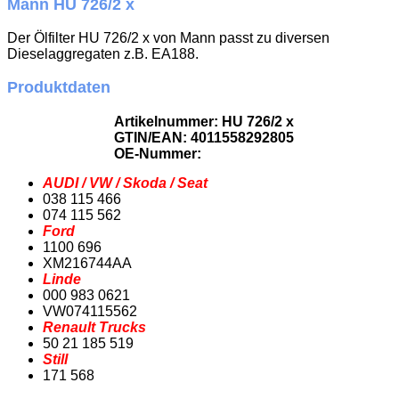
Mann HU 726/2 x
Der Ölfilter HU 726/2 x von Mann passt zu diversen
Dieselaggregaten z.B. EA188.
Produktdaten
Artikelnummer: HU 726/2 x
GTIN/EAN: 4011558292805
OE-Nummer:
AUDI / VW / Skoda / Seat
038 115 466
074 115 562
Ford
1100 696
XM216744AA
Linde
000 983 0621
VW074115562
Renault Trucks
50 21 185 519
Still
171 568